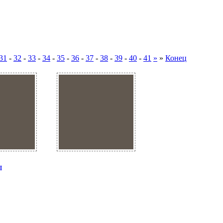
31
-
32
-
33
-
34
-
35
-
36
-
37
-
38
-
39
-
40
-
41
»
»
Конец
ы