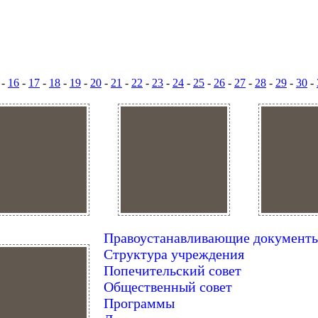
-
16
-
17
-
18
-
19
-
20
-
21
-
22
-
23
-
24
-
25
-
26
-
27
-
28
-
29
-
30
-
Правоустанавливающие документ
Структура учреждения
Попечительский совет
Общественный совет
Программы