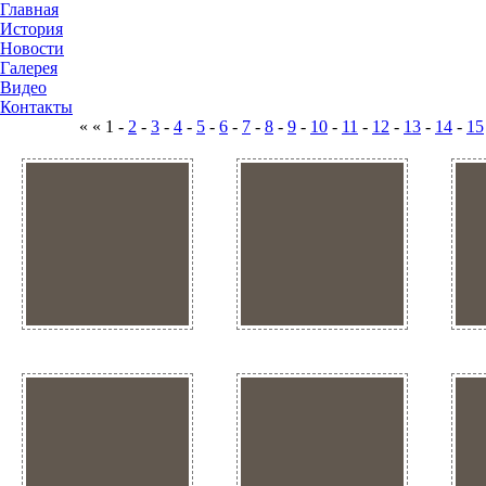
Главная
История
Новости
Галерея
Видео
Контакты
« « 1 -
2
-
3
-
4
-
5
-
6
-
7
-
8
-
9
-
10
-
11
-
12
-
13
-
14
-
15